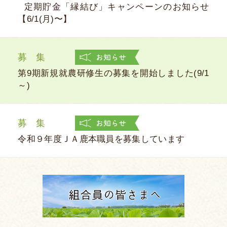
定期貯金「縁結び」キャンペーンのお知らせ
【6/1(月)〜】
募 集
第9期新規就農研修生の募集を開始しました(9/1
～)
募 集
令和９年度ＪＡ鹿本職員を募集しています