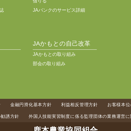
借りる
誌
JAバンクのサービス詳細
JAかもとの自己改革
JAかもとの取り組み
部会の取り組み
針
金融円滑化基本方針
利益相反管理方針
お客様本位
の勧誘方針
外国人技能実習制度に係る監理団体の業務運営に
鹿本農業協同組合