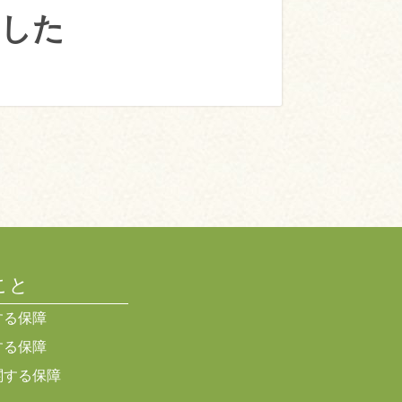
ました
こと
する保障
する保障
関する保障