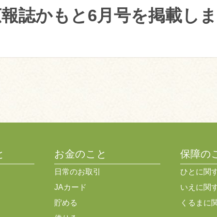
広報誌かもと6月号を掲載し
と
お金のこと
保障の
日常のお取引
ひとに関
JAカード
いえに関
貯める
くるまに