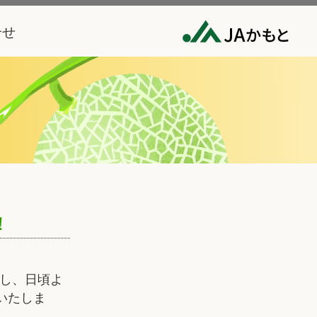
合せ
！
し、日頃よ
いたしま