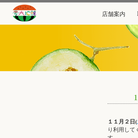
店舗案内
１１月２日(
り利用して
す。