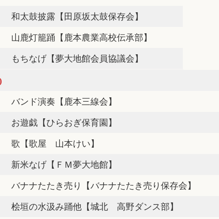
和太鼓披露【田原坂太鼓保存会】
山鹿灯籠踊【鹿本農業高校伝承部】
もちなげ【夢大地館会員協議会】
)
バンド演奏【鹿本三線会】
お遊戯【ひらおぎ保育園】
歌【歌屋 山本けい】
新米なげ【ＦＭ夢大地館】
バナナたたき売り【バナナたたき売り保存会】
桧垣の水汲み踊他【城北 高野ダンス部】