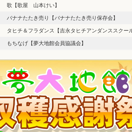
歌【歌屋 山本けい】
バナナたたき売り【バナナたたき売り保存会】
タヒチ＆フラダンス【吉永タヒチアンダンススクー
もちなげ【夢大地館会員協議会】